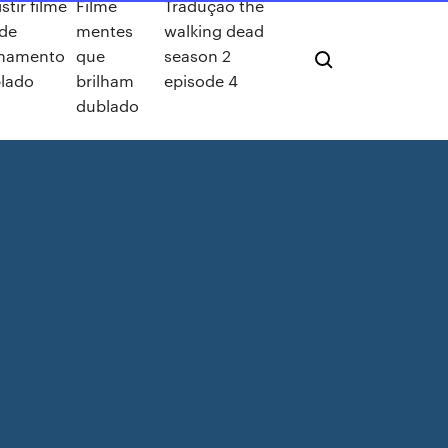
stir filme
Filme
Tradução the
 de
mentes
walking dead
inamento
que
season 2
lado
brilham
episode 4
dublado