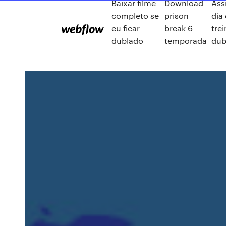
Baixar filme
Download
Assi
completo se
prison
dia
eu ficar
break 6
tre
dublado
temporada
dub